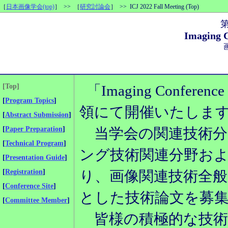
［
日本画像学会(top)
］ >> ［
研究討論会
］ >> ICJ 2022 Fall Meeting (Top)
Imaging C
[
Top
]
「Imaging Conferenc
[
Program Topics
]
領にて開催いたしま
[
Abstract Submission
]
[
Paper Preparation
]
当学会の関連技術分
[
Technical Program
]
ング技術関連分野お
[
Presentation Guide
]
[
Registration
]
り、画像関連技術全
[
Conference Site
]
とした技術論文を募
[
Committee Member
]
皆様の積極的な技術