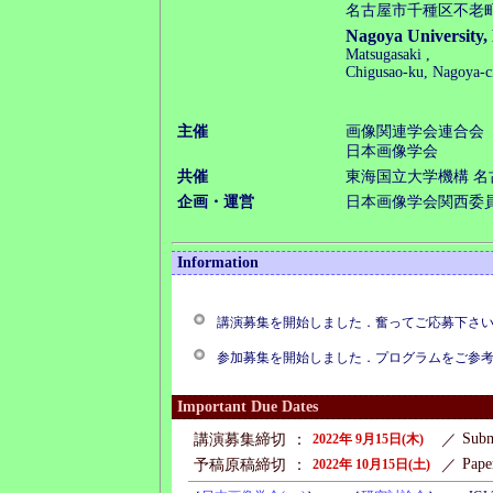
名古屋市千種区不老
Nagoya University,
Matsugasaki ,
Chigusao-ku, Nagoya-c
主催
画像関連学会連合会
日本画像学会
共催
東海国立大学機構 名
企画・運営
日本画像学会関西委
Information
講演募集を開始しました．奮ってご応募下さ
参加募集を開始しました．プログラムをご参
Important Due Dates
Subm
講演募集締切
：
2022年 9月15日(木)
／
Pape
予稿原稿締切
：
2022年 10月15日(土)
／