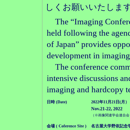
しくお願いいたします
The “Imaging Conferen
held following the agen
of Japan” provides opport
development in imaging 
The conference committe
intensive discussions an
imaging and hardcopy t
日時 (Date)
2022年11月21日(月）
Nov.21-22, 2022
（※画像関連学会連合会
会場 ( Coference Site )
名古屋大学野依記念