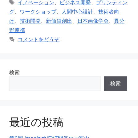
タ
イノベーション
、
ビジネス開発
、
プリンティン
ゴ
グ
グ
、
ワークショップ
、
人間中心設計
、
技術者向
リ
け
、
技術開発
、
新価値創出
、
日本画像学会
、
異分
ー
野連携
コメントをどうぞ
検索
検索
最近の投稿