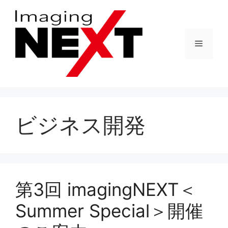
コ
ン
テ
メ
ン
ツ
へ
ニ
ス
キ
ュ
ッ
ビジネス開発
プ
ー
第3回 imagingNEXT＜
Summer Special＞開催