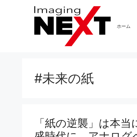
コ
ン
テ
ホーム
ン
ツ
へ
ス
キ
ッ
プ
#未来の紙
「紙の逆襲」は本当に
盛時代に、アナログ