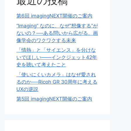
最近の投稿
第6回 imagingNEXT開催のご案内
“Imaging” なのに、なぜ”想像する”が
ないの？──ある問いから広がる、画
像学会のワクワクする未来
「情熱」と「サイエンス」を分けな
いでほしい——インクジェット42年
史を聴いて考えたこと
「使いにくいカメラ」はなぜ愛され
るのか──Ricoh GR 30周年に考える
UXの逆説
第5回 imagingNEXT開催のご案内