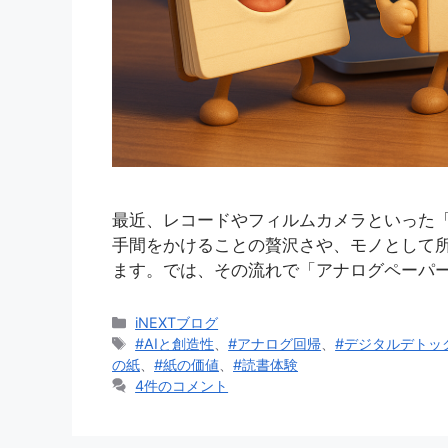
最近、レコードやフィルムカメラといった
手間をかけることの贅沢さや、モノとして
ます。では、その流れで「アナログペーパー
カ
iNEXTブログ
テ
タ
#AIと創造性
、
#アナログ回帰
、
#デジタルデトッ
ゴ
グ
の紙
、
#紙の価値
、
#読書体験
リ
4件のコメント
ー