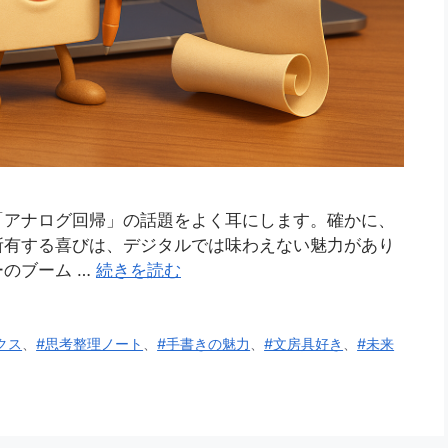
「アナログ回帰」の話題をよく耳にします。確かに、
所有する喜びは、デジタルでは味わえない魅力があり
のブーム …
続きを読む
クス
、
#思考整理ノート
、
#手書きの魅力
、
#文房具好き
、
#未来