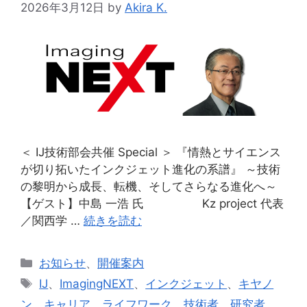
2026年3月12日
by
Akira K.
＜ IJ技術部会共催 Special ＞ 『情熱とサイエンス
が切り拓いたインクジェット進化の系譜』 ～技術
の黎明から成長、転機、そしてさらなる進化へ～
【ゲスト】中島 一浩 氏 Kz project 代表
／関西学 …
続きを読む
カ
お知らせ
、
開催案内
テ
タ
IJ
、
ImagingNEXT
、
インクジェット
、
キヤノ
ゴ
グ
ン
、
キャリア
、
ライフワーク
、
技術者
、
研究者
、