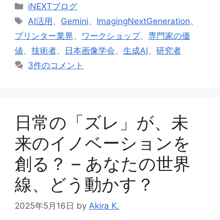
カ
iNEXTブログ
テ
タ
AI活用
、
Gemini
、
ImagingNextGeneration
、
ゴ
グ
プリンター業界
、
ワークショップ
、
専門家の価
リ
値
、
技術者
、
日本画像学会
、
生成AI
、
研究者
ー
3件のコメント
日常の「ズレ」が、未
来のイノベーションを
創る？ – あなたの世界
線、どう動かす？
2025年5月16日
by
Akira K.