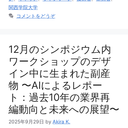
リ
関西学院大学
ー
コメントをどうぞ
12月のシンポジウム内
ワークショップのデザ
イン中に生まれた副産
物 〜AIによるレポー
ト：過去10年の業界再
編動向と未来への展望〜
2025年9月29日
by
Akira K.