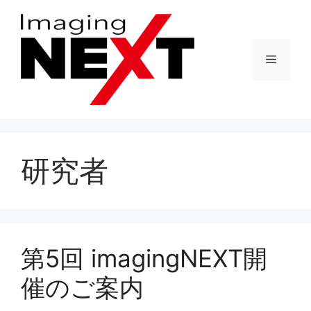
コ
ン
テ
メ
ン
ツ
へ
ニ
ス
キ
ュ
ッ
研究者
プ
ー
第5回 imagingNEXT開
催のご案内