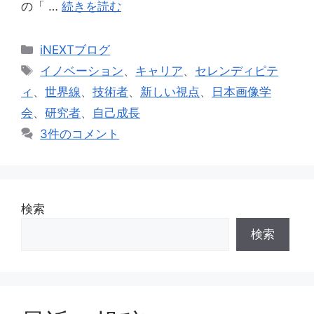
の「 …
続きを読む
カ
iNEXTブログ
テ
タ
イノベーション
、
キャリア
、
セレンディピテ
ゴ
グ
ィ
、
世界線
、
技術者
、
新しい視点
、
日本画像学
リ
会
、
研究者
、
自己成長
ー
3件のコメント
検索
検索