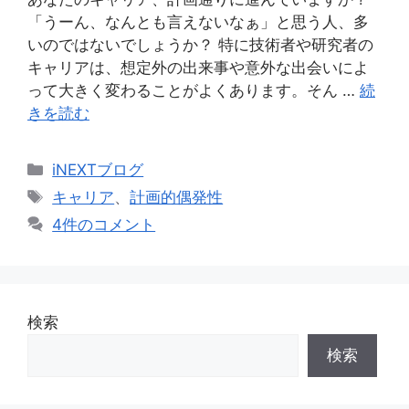
「うーん、なんとも言えないなぁ」と思う人、多
いのではないでしょうか？ 特に技術者や研究者の
キャリアは、想定外の出来事や意外な出会いによ
って大きく変わることがよくあります。そん …
続
きを読む
カ
iNEXTブログ
テ
タ
キャリア
、
計画的偶発性
ゴ
グ
4件のコメント
リ
ー
検索
検索