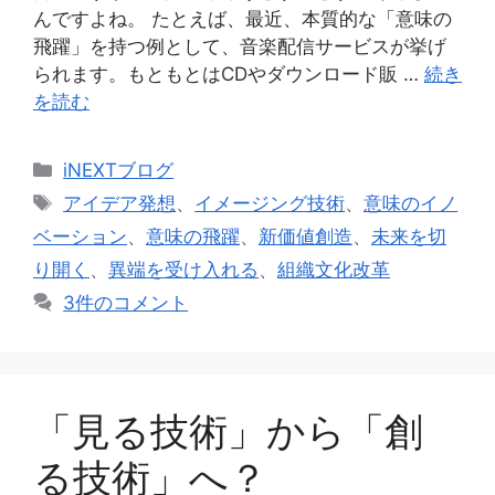
んですよね。 たとえば、最近、本質的な「意味の
飛躍」を持つ例として、音楽配信サービスが挙げ
られます。もともとはCDやダウンロード販 …
続き
を読む
カ
iNEXTブログ
テ
タ
アイデア発想
、
イメージング技術
、
意味のイノ
ゴ
グ
ベーション
、
意味の飛躍
、
新価値創造
、
未来を切
リ
り開く
、
異端を受け入れる
、
組織文化改革
ー
3件のコメント
「見る技術」から「創
る技術」へ？