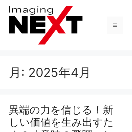
コ
ン
テ
メ
ン
ツ
へ
ニ
ス
キ
ュ
ッ
月:
2025年4月
プ
ー
異端の力を信じる！新
しい価値を生み出すた