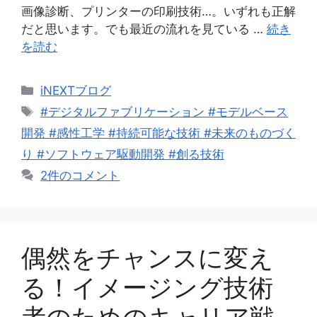
画像診断、プリンターの印刷技術…。いずれも正解
だと思います。でも最近の流れを見ている …
続き
を読む
カ
iNEXTブログ
テ
タ
#デジタルファブリケーション #モデルベース
ゴ
グ
開発 #感性工学 #持続可能な技術 #未来のものづく
リ
り #ソフトウェア駆動開発 #創る技術
ー
2件のコメント
偶然をチャンスに変え
る！イメージング技術