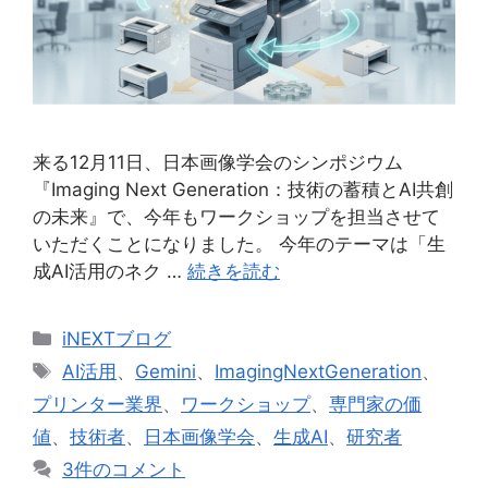
来る12月11日、日本画像学会のシンポジウム
『Imaging Next Generation：技術の蓄積とAI共創
の未来』で、今年もワークショップを担当させて
いただくことになりました。 今年のテーマは「生
成AI活用のネク …
続きを読む
カ
iNEXTブログ
テ
タ
AI活用
、
Gemini
、
ImagingNextGeneration
、
ゴ
グ
プリンター業界
、
ワークショップ
、
専門家の価
リ
値
、
技術者
、
日本画像学会
、
生成AI
、
研究者
ー
3件のコメント