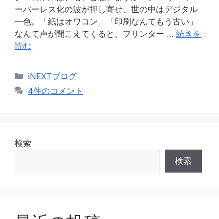
ーパーレス化の波が押し寄せ、世の中はデジタル
一色。「紙はオワコン」「印刷なんてもう古い」
なんて声が聞こえてくると、プリンター …
続きを
読む
カ
iNEXTブログ
テ
4件のコメント
ゴ
リ
ー
検索
検索