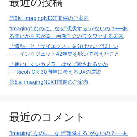
最近の投稿
第6回 imagingNEXT開催のご案内
“Imaging” なのに、なぜ”想像する”がないの？──あ
る問いから広がる、画像学会のワクワクする未来
「情熱」と「サイエンス」を分けないでほしい
——インクジェット42年史を聴いて考えたこと
「使いにくいカメラ」はなぜ愛されるのか
──Ricoh GR 30周年に考えるUXの逆説
第5回 imagingNEXT開催のご案内
最近のコメント
“Imaging” なのに、なぜ”想像する”がないの？──あ