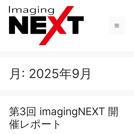
コ
ン
テ
メ
ン
ツ
へ
ニ
ス
キ
ュ
ッ
月:
2025年9月
プ
ー
第3回 imagingNEXT 開
催レポート