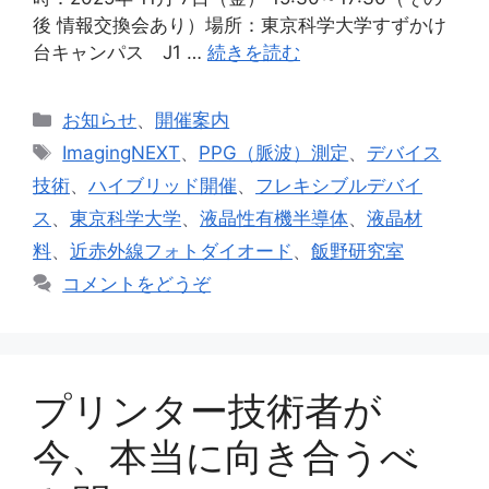
後 情報交換会あり）場所：東京科学大学すずかけ
台キャンパス J1 …
続きを読む
カ
お知らせ
、
開催案内
テ
タ
ImagingNEXT
、
PPG（脈波）測定
、
デバイス
ゴ
グ
技術
、
ハイブリッド開催
、
フレキシブルデバイ
リ
ス
、
東京科学大学
、
液晶性有機半導体
、
液晶材
ー
料
、
近赤外線フォトダイオード
、
飯野研究室
コメントをどうぞ
プリンター技術者が
今、本当に向き合うべ