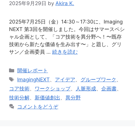
2025年9月29日
by
Akira K.
2025年7月25日（金）14:30～17:30に、Imaging
NEXT 第3回を開催しました。今回はサマースペシ
ャル企画として、「コア技術を異分野へ！〜既存
技術から新たな価値を生み出す〜」と題し、グリ
サン／企画委員 …
続きを読む
カ
開催レポート
テ
タ
ImagingNEXT
、
アイデア
、
グループワーク
、
ゴ
グ
コア技術
、
ワークショップ
、
人脈形成
、
企画書
、
リ
技術分解
、
新価値創出
、
異分野
ー
コメントをどうぞ