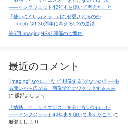
——インクジェット42年史を聴いて考えたこと
「使いにくいカメラ」はなぜ愛されるのか
──Ricoh GR 30周年に考えるUXの逆説
第5回 imagingNEXT開催のご案内
最近のコメント
“Imaging” なのに、なぜ”想像する”がないの？──あ
る問いから広がる、画像学会のワクワクする未来
に
服部よし
より
「情熱」と「サイエンス」を分けないでほしい
——インクジェット42年史を聴いて考えたこと
に
服部よし
より