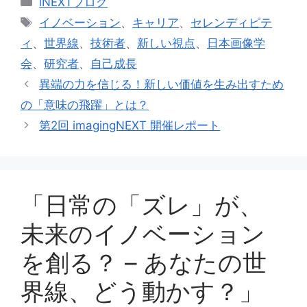
iNEXTブログ
テ
タ
イノベーション
、
キャリア
、
セレンディピテ
ゴ
グ
ィ
、
世界線
、
技術者
、
新しい視点
、
日本画像学
リ
会
、
研究者
、
自己成長
ー
異端の力を信じる！新しい価値を生み出すため
の「意味の飛躍」とは？
第2回 imagingNEXT 開催レポート
「日常の「ズレ」が、
未来のイノベーション
を創る？ – あなたの世
界線、どう動かす？」