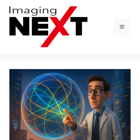
コ
ン
テ
メ
ン
ツ
へ
ニ
ス
キ
ュ
ッ
プ
ー